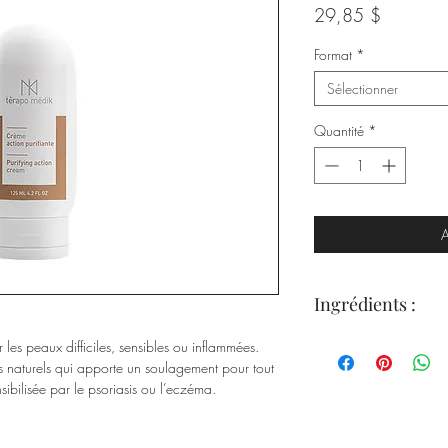
Prix
29,85 $
Format
*
Sélectionner
Quantité
*
A
Ingrédients :
Soufre biologique
les peaux difficiles, sensibles ou inflammées.
Acide salicylique
fs naturels qui apporte un soulagement pour tout
Extrait de marron d
bilisée par le psoriasis ou l’eczéma.
Biotine
Provitamines B5