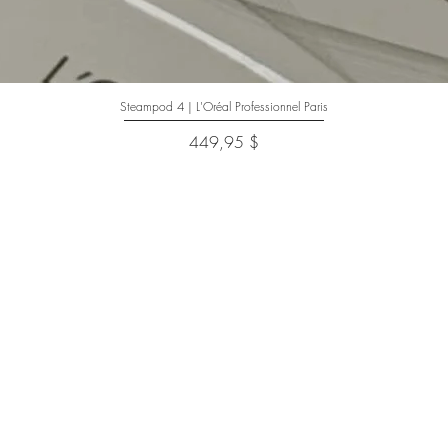
Steampod 4 | L'Oréal Professionnel Paris
Aperçu rapide
Prix
449,95 $