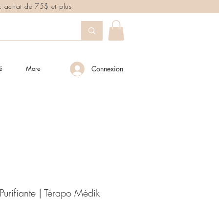
ec achat de 75$ et plus
é
More
Connexion
Purifiante | Térapo Médik