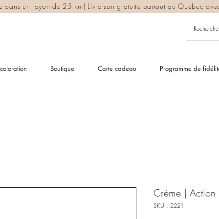
ite dans un rayon de 25 km| Livraison gratuite partout au Québec av
coloration
Boutique
Carte cadeau
Programme de fidélit
Crème | Action 
SKU : 2221