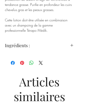
tendance grasse. Purifie en profondeur les cuirs
chevelus gras et les peaux grasses.
Cette lotion doit être utilisée en combinaison
avec un shampoing de la gamme
professionnelle Térapo Médik.
Ingrédients :
Alcool isopropylique
Soufre biologique
Menthe chinoise
Extrait de romarin
Articles
similaires