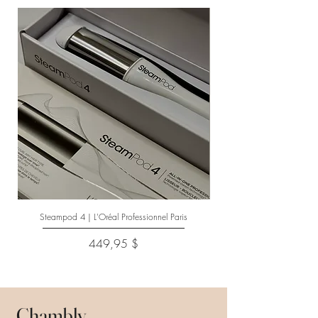
Steampod 4 | L'Oréal Professionnel Paris
Prix
449,95 $
Chambly