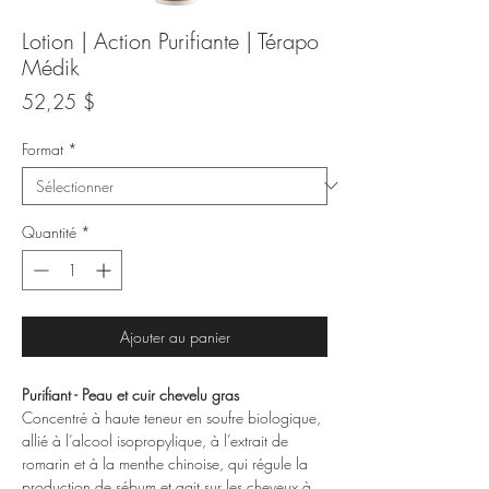
Lotion | Action Purifiante | Térapo
Médik
Prix
52,25 $
Format
*
Quantité
*
Ajouter au panier
Purifiant - Peau et cuir chevelu gras
Concentré à haute teneur en soufre biologique,
allié à l’alcool isopropylique, à l’extrait de
romarin et à la menthe chinoise, qui régule la
production de sébum et agit sur les cheveux à