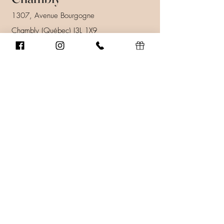
1307, Avenue Bourgogne
Chambly (Québec) J3L 1X9
450 447-9247
info@ssenscoiffure.com
Prendre rendez-vous
Heures d'ouverture
Lundi au vendredi: 9h00 à 21h00
Samedi: 8h00 à 16h00
Dimanche: Fermé.
En savoir plus
Donnez au suivant