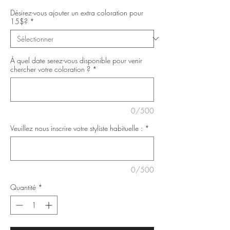
Désirez-vous ajouter un extra coloration pour
15$?
*
À quel date serez-vous disponible pour venir
chercher votre coloration ?
*
0/500
Veuillez nous inscrire votre styliste habituelle :
*
0/500
Quantité
*