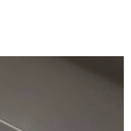
née sur le visage et ne pas utiliser sur
essionnel. Peut causer une réaction
Si par le passé vous avez eu une
ntact avec la peau et les yeux. Si le
oration, dans ce cas il est conseillé
llement en contact avec la peau et les
 avant d’utiliser tout produit colorant
ement et abondamment à l’eau.
sai de test doit être effectué 48h
dre les cils et les sourcils. Le non
on même dans le cas de clients ou
andations peut provoquer la
cours à un service de coloration
s l’application. Porter des gants
de vérifier votre tolérance cutanée au
lors de toutes les phases d’application,
à l’alcool une petite zone de peau
ampooing et de rinçage final.
r l’avant-bras. L’absence de réaction à
tiné à être utilisé sur des personnes de
 qu’aucune réaction allergique ne soit
 hors de portée des enfants.
chaine coloration capillaire.
ication de la coloration, ou pendant
si vous ressentez une démangeaison
immédiatement et interrompez votre
née visible à plusieurs endroits, d’une
ment ou de vertige et/ou d'un
ar exemple un gonflement du visage)
atement et consultez rapidement un