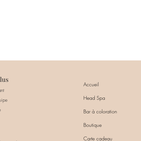
lus
Accueil
nt
Head Spa
uipe
e
Bar à coloration
Boutique
Carte cadeau