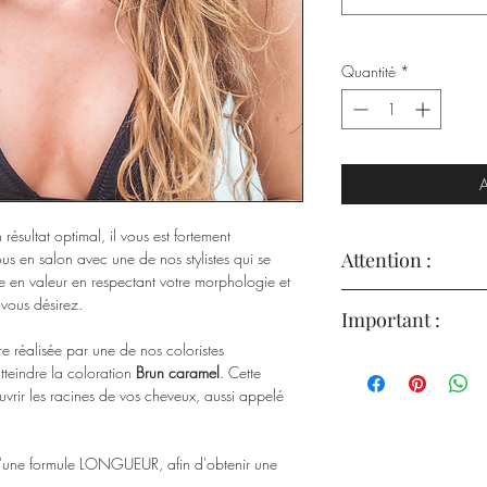
Quantité
*
A
ésultat optimal, il vous est fortement
Attention :
 en salon avec une de nos stylistes qui se
ure en valeur en respectant votre morphologie et
Le produit a été formulé
 vous désirez.
Important :
risques dérivant de so
Étant donné sa composi
e réalisée par une de nos coloristes
Les colorants capillai
attentivement et de suivr
atteindre la coloration
Brun caramel
. Cette
réactions allergiques. 
d’emploi avant l'utilisa
uvrir les racines de vos cheveux, aussi appelé
consommateur sur le con
d’exposition.
contre-indications possi
Ne pas utiliser le prod
d’éventuelles réactions 
mentionnées dans la list
qu'une formule LONGUEUR, afin d'obtenir une
Instructions de sécurité 
description qui vous s