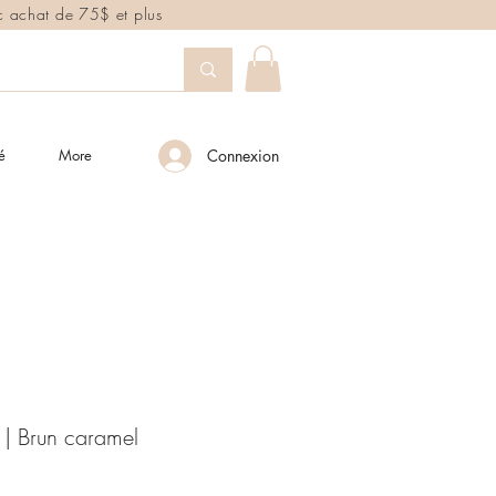
ec achat de 75$ et plus
é
More
Connexion
| Brun caramel