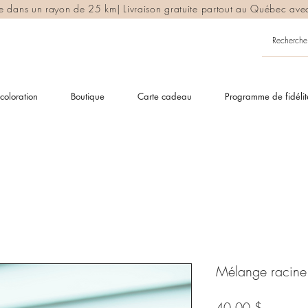
ite dans un rayon de 25 km| Livraison gratuite partout au Québec av
coloration
Boutique
Carte cadeau
Programme de fidélit
Mélange racine 
Prix
40,00 $