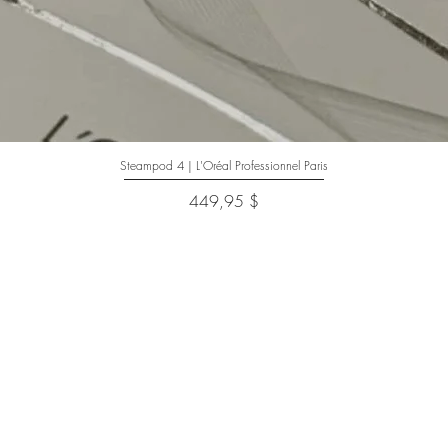
Steampod 4 | L'Oréal Professionnel Paris
Aperçu rapide
Prix
449,95 $