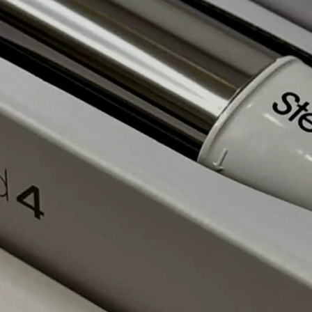
Si après la coloration o
problèmes: irritation, g
rapidement un médecin
Précautions :
Ce produi
des yeux, car il peut pr
si le révélateur (oxyda
colorant entrent en con
immédiatement et abon
situation, veuillez consu
Utiliser uniquement les 
dôse indiquiés par SSe
un endroit frais loin d
lumière.
Ne pas inhaler ou i
Ne pas utiliser si l
précédemment au h
Enlever tous les ob
de procéder à la co
Ne pas utiliser d’in
Appliquer le produi
Ne pas dépasser le
SSens Coiffure;