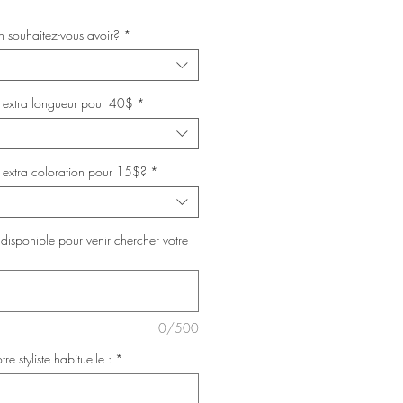
n souhaitez-vous avoir?
*
n extra longueur pour 40$
*
n extra coloration pour 15$?
*
disponible pour venir chercher votre
0/500
tre styliste habituelle :
*