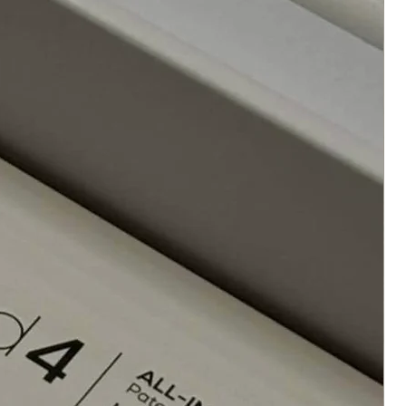
ffectuer votre formule dans l'ensemble de
orter (bol et pinceau), vendu par
ent après avoir mélangé;
its ne peuvent pas être réutilisés et
irement la peau.
ement les tissus, les murs et d'autre
t toute projection du produit sur les
faces.