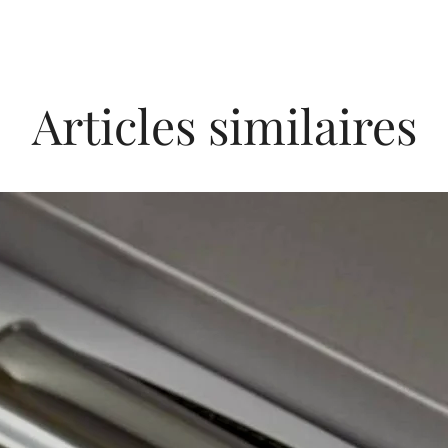
présence d’éruption cuta
Réserver à l'usage prof
le cuir chevelu irrité. 
allergique. Eviter le co
réaction suite à une col
produit entre accidente
de consulter un médecin
yeux, rincer immédiat
pour les cheveux. Un es
Ne pas utiliser pour tein
Articles similaires
avant chaque applicati
respect de ces recomm
vous auriez déjà eu re
cécité. Bien rincer aprè
capillaire dans le but 
jetables de protection 
produit. Bien nettoyer 
de manipulation, de sh
derrière l’oreille ou su
Le produit n’est pas des
ce test ne garantit pas
moins de 16 ans. Tenir
observée après une pro
Durant le temps d'appl
votre temps de pause, 
ou une brulure, rincer 
démarche.
En cas d’irritation cuta
sensation d’évanouisse
quelconque malaise (p
veuillez rincer immédi
médecin.