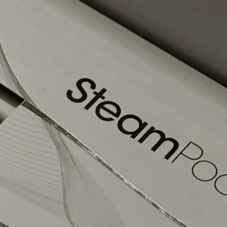
Il est conseillé d’e
coloration pour emp
SSens Coiffure;
Utiliser immédiatem
Les résidus de produ
doivent être jetés;
Peut tâcher tempora
Peut tâcher définitiv
surfaces.
Rincer immédiatemen
vêtements ou les sur