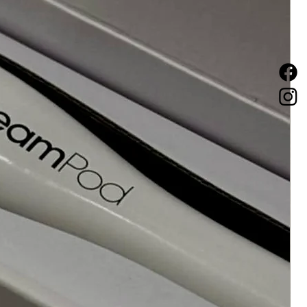
u les jours suivants surviennent des
onflement ou autre, veuillez consulter
.
t ne doit aucunement être utilisé près
ovoquer une irritation oculaire sévère
nt - développeur) ou le mélange
tact direct avec les yeux, laver
damment à l’eau. Advenant une telle
lter un spécialiste.
formules conseillées en respectant les
ns coiffure. Conservez le produit dans
e toute source de chaleur ou de
ngérer le produit;
es cheveux ont été colorés
enné;
jets métalliques de vos cheveux avant
loration;
struments métalliques;
t dans un endroit bien aérés;
s temps de pause conseillés par