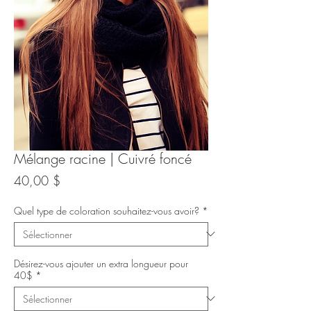
Mélange racine | Cuivré foncé
Prix
40,00 $
Quel type de coloration souhaitez-vous avoir?
*
Désirez-vous ajouter un extra longueur pour
40$
*