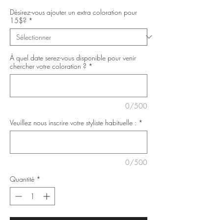
Désirez-vous ajouter un extra coloration pour
15$?
*
À quel date serez-vous disponible pour venir
chercher votre coloration ?
*
0/500
Veuillez nous inscrire votre styliste habituelle :
*
0/500
Quantité
*