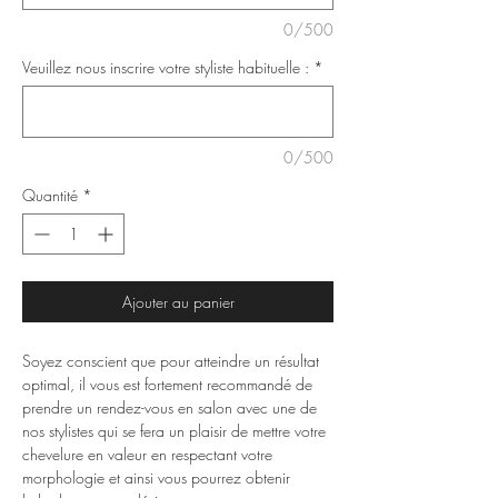
0/500
Veuillez nous inscrire votre styliste habituelle :
*
0/500
Quantité
*
Ajouter au panier
Soyez conscient que pour atteindre un résultat
optimal, il vous est fortement recommandé de
prendre un rendez-vous en salon avec une de
nos stylistes qui se fera un plaisir de mettre votre
chevelure en valeur en respectant votre
morphologie et ainsi vous pourrez obtenir