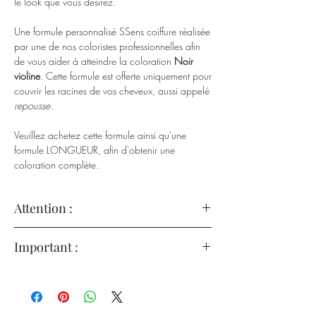
le look que vous désirez.
Une formule personnalisé SSens coiffure réalisée
par une de nos coloristes professionnelles afin
de vous aider à atteindre la coloration
Noir
violine
. Cette formule est offerte uniquement pour
couvrir les racines de vos cheveux, aussi appelé
repousse
.
Veuillez achetez cette formule ainsi qu'une
formule LONGUEUR, afin d'obtenir une
coloration complète.
Attention :
Le produit a été formulé et contrôlé pour réduire
Important :
tous les risques dérivant de son emploi pour le
consommateur.
Les colorants capillaires peuvent provoquer de
Étant donné sa composition, il est recommandé
graves réactions allergiques. SSens coiffure
de lire attentivement et de suivre les
s'engage à renseigner le consommateur sur le
avertissements et instructions d’emploi avant