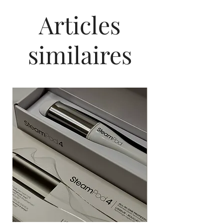
contenu de ces avertissements, sur les contre-
l'utilisation pour éviter ou minimiser les risques
indications possibles à l’application et sur le
Articles
d’exposition.
risque d’éventuelles réactions allergiques.
Ne pas utiliser le produit en cas d’intolérance
Instructions de sécurité :
Ne pas teindre les
aux substances mentionnées dans la liste des
cheveux en présence d’éruption cutanée sur le
similaires
ingrédients. Lire, à cette fin la description qui
visage et ne pas utiliser sur le cuir chevelu irrité.
vous sera remise dans votre emballage.
Si par le passé vous avez eu une réaction suite
Réserver à l'usage professionnel. Peut causer
à une coloration, dans ce cas il est conseillé de
une réaction allergique. Eviter le contact avec la
consulter un médecin avant d’utiliser tout produit
peau et les yeux. Si le produit entre
colorant pour les cheveux. Un essai de test doit
accidentellement en contact avec la peau et les
être effectué 48h avant chaque
yeux, rincer immédiatement et abondamment à
application même dans le cas de clients ou
l’eau.
vous auriez déjà eu recours à un service de
Ne pas utiliser pour teindre les cils et les
coloration capillaire dans le but de vérifier votre
sourcils. Le non respect de ces
tolérance cutanée au produit. Bien nettoyer à
recommandations peut provoquer la
l’alcool une petite zone de peau derrière
cécité. Bien rincer après l’application. Porter des
l’oreille ou sur l’avant-bras. L’absence de
gants jetables de protection lors de toutes les
réaction à ce test ne garantit pas qu’aucune
phases d’application, de manipulation, de
réaction allergique ne soit observée après une
shampooing et de rinçage final.
prochaine coloration capillaire.
Le produit n’est pas destiné à être utilisé sur des
Durant le temps d'application de la coloration,
personnes de moins de 16 ans. Tenir hors de
ou pendant votre temps de pause, si vous