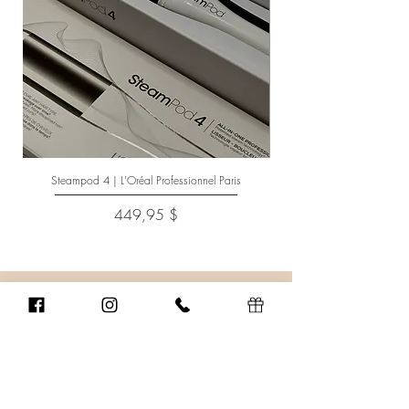
Steampod 4 | L'Oréal Professionnel Paris
Prix
449,95 $
Chambly
1307, Avenue Bourgogne
Chambly (Québec) J3L 1X9
450 447-9247