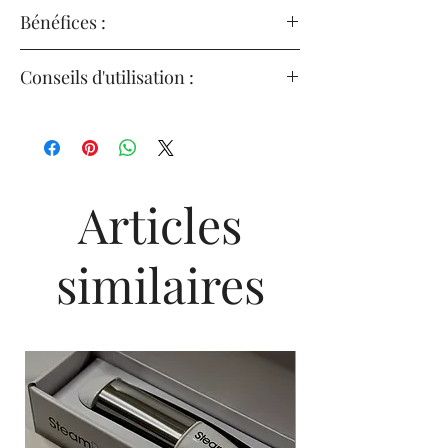
Bénéfices :
Hydrate, et procure résilience et densité aux
Conseils d'utilisation :
cheveux
Appliquer une noisette de notre masque
Comble les irrégularités à la surface de la
capillaire épaississant sur les cheveux
fibre capillaire et restaure son uniformité
mouillés, en appliquant le produit des mi-
longueurs jusqu’aux pointes.
Texturise et procure de la substance et de la
Articles
résilience aux cheveux
Laisser agir le produit de 3 à 5 minutes.
Régénère les cheveux des racines aux
Émulsionner et rincer abondamment ce
similaires
pointes
masque pour cheveux fins.