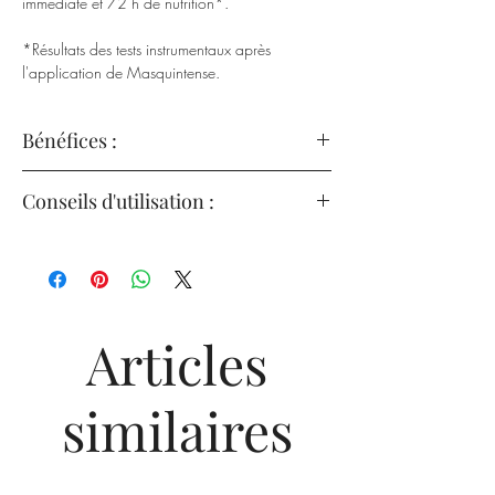
immédiate et 72 h de nutrition*.
*Résultats des tests instrumentaux après
l'application de Masquintense.
Bénéfices :
Apporte des nutriments essentiels aux fibres.
Conseils d'utilisation :
Restaure l'élasticité et la docilité des
Une fois que les cheveux sont lavés et
cheveux.
essorés, appliquez le Masquintense sur les
longueurs et les pointes.
Laisse un film qui protège instantanément les
cheveux contre la sécheresse chronique.
Massez les longueurs et les pointes.
Articles
89% plus d'hydratation immédiate et 72h de
Laissez agir pendant 3 à 5 minutes.
nutrition*
similaires
Émulsionnez et rincez complètement.
52% plus de douceur*
***En cas de contact avec les yeux, les rincer
79% plus de lustre*