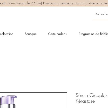
ite dans un rayon de 25 km| Livraison gratuite partout au Québec av
coloration
Boutique
Carte cadeau
Programme de fidélit
Sérum Cicaplas
Kérastase