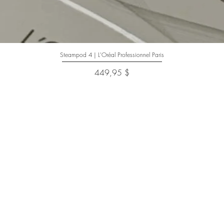
Steampod 4 | L'Oréal Professionnel Paris
Aperçu rapide
Prix
449,95 $