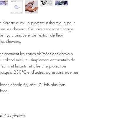
Sécher à l'air libre
Apporte 69% plus 
Réduit les dommag
Kérastase est un protecteur thermique pour
sse les cheveux. Ce traitement sans rinçage
Rend les cheveux 32 
 hyaluronique et de l’extrait de fleur
*Test instrumental aprè
 les cheveux.
stantanément les zones abîmées des cheveux
leur blond miel, ou simplement accuentués de
sants et lissants, et offre une protection
e jusqu’à 230°C et d’autres agressions externes.
nds décolorés, sont 32 fois plus forts,
face.
 de Cicaplasme.