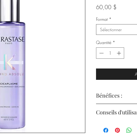
Prix
60,00 $
Format
*
Sélectionner
Quantité
*
A
Bénéfices :
Unifie instantanéme
Conseils d'utilisa
blonds et lisse les 
Appliquer sur les l
Offre une protection
humides.
jusqu'à 230°C