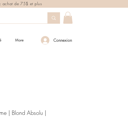
ec achat de 75$ et plus
é
More
Connexion
me | Blond Absolu |