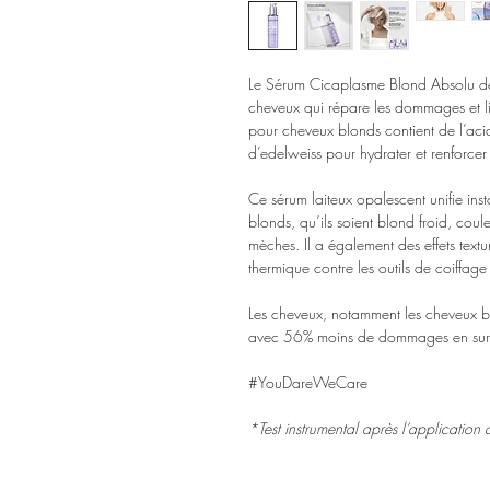
Le Sérum Cicaplasme Blond Absolu de 
cheveux qui répare les dommages et li
pour cheveux blonds contient de l’acide
d’edelweiss pour hydrater et renforcer
Ce sérum laiteux opalescent unifie in
blonds, qu’ils soient blond froid, cou
mèches. Il a également des effets texturi
thermique contre les outils de coiffag
Les cheveux, notamment les cheveux blo
avec 56% moins de dommages en sur
#YouDareWeCare
*Test instrumental après l’application