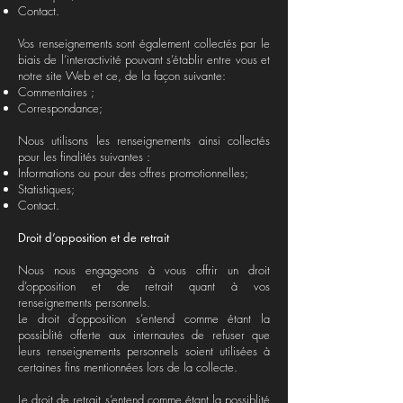
Contact.
Vos renseignements sont également collectés par le
biais de l’interactivité pouvant s’établir entre vous et
notre site Web et ce, de la façon suivante:
Commentaires ;
Correspondance;
Nous utilisons les renseignements ainsi collectés
pour les finalités suivantes :
Informations ou pour des offres promotionnelles;
Statistiques;
Contact.
Droit d’opposition et de retrait
Nous nous engageons à vous offrir un droit
d’opposition et de retrait quant à vos
renseignements personnels.
Le droit d’opposition s’entend comme étant la
possiblité offerte aux internautes de refuser que
leurs renseignements personnels soient utilisées à
certaines fins mentionnées lors de la collecte.
Le droit de retrait s’entend comme étant la possiblité