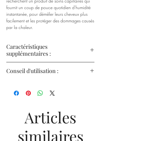
recherchent un produit de soins capillaires qui
fournit un coup de pouce quotidien d'humidité
instantanée, pour démêler leurs cheveux plus
facilement et les protéger des dommages causés
par la chaleur.
Caractéristiques
supplémentaires :
Démêle les cheveux normaux à secs ;
Conseil d'utilisation :
Enrichi en glycérol, il hydrate les cheveux
pour une sensation de légèreté et une
Bien agiter. Vaporisez le revitalisant sans
meilleure élasticité ;
levain en sections sur les cheveux séchés à
Lisse la surface du cheveu pour une brillance
la serviette. Ne pas rincer. Style comme
d'apparence saine ;
d'habitude.
Protège contre la chaleur du sèche-cheveux ;
Articles
Formule végane.
similaires