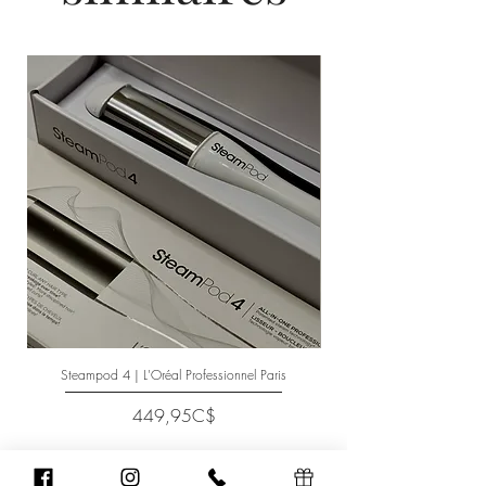
Steampod 4 | L'Oréal Professionnel Paris
Price
449,95C$