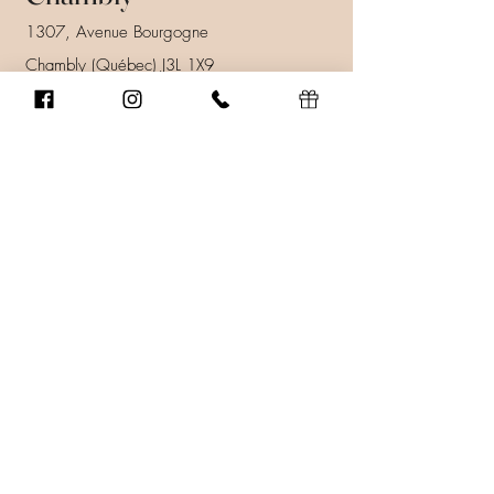
1307, Avenue Bourgogne
Chambly (Québec) J3L 1X9
450 447-9247
info@ssenscoiffure.com
Prendre rendez-vous
Heures d'ouverture
Lundi au vendredi: 9h00 à 21h00
Samedi: 8h00 à 16h00
Dimanche: Fermé.
En savoir plus
Donnez au suivant