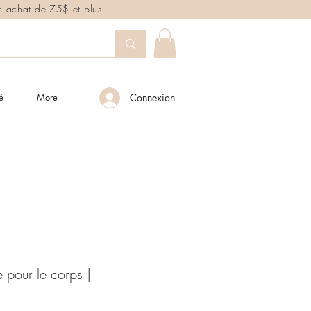
ec achat de 75$ et plus
é
More
Connexion
 pour le corps |