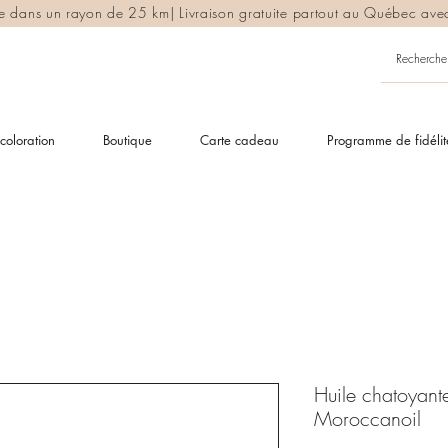
ite dans un rayon de 25 km| Livraison gratuite partout au Québec av
coloration
Boutique
Carte cadeau
Programme de fidélit
Huile chatoyante
Moroccanoil