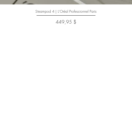
Steampod 4 | L'Oréal Professionnel Paris
Aperçu rapide
Prix
449,95 $