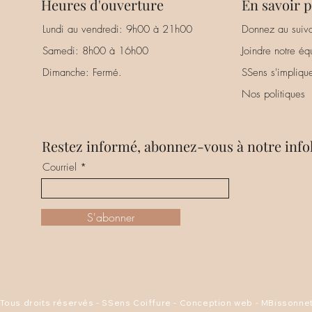
Heures d'ouverture
En savoir p
Lundi au vendredi: 9h00 à 21h00
Donnez au suiva
Samedi: 8h00 à 16h00
Joindre notre éq
Dimanche: Fermé.
SSens s'impliqu
Nos politiques
Restez informé, abonnez-vous à notre infol
Courriel
S'abonner
Tous droits réservés - SSens Coiffure -
Conception web - MBissonne