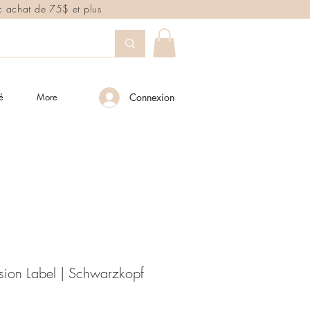
ec achat de 75$ et plus
é
More
Connexion
sion Label | Schwarzkopf