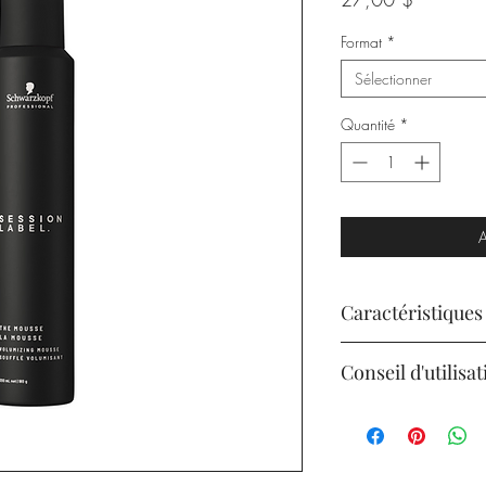
Format
*
Sélectionner
Quantité
*
A
Caractéristiques
Crée un volume cibl
Conseil d'utilisat
Décolle instantaném
Texturise pour volum
Agiter le flacon, le mai
;
la paume des mains. Li
Produit capillaire 
les cheveux humides, en 