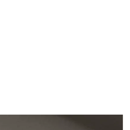
 les pointes cassantes ou poreuses,
 pour faciliter le coiffage au sèche-
 craindre de voir sa coiffure retomber
sante effet soufflé ! Offrez texture,
n clin d’œil sans effet cartonné.
ux humides, coiffez et laissez poser.