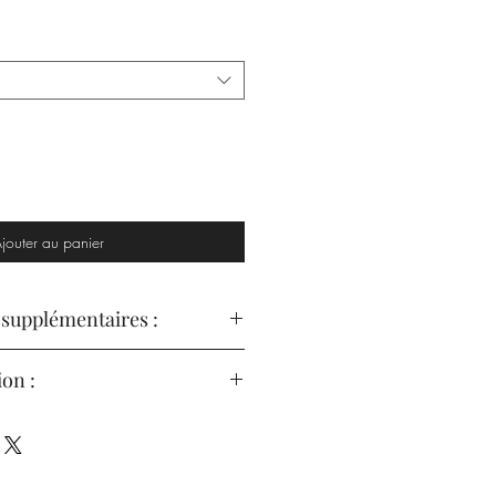
jouter au panier
 supplémentaires :
é et une texture légère ;
ion :
ent les cheveux de la racine ;
iser le cheveu avec une tenue flexible
ntenir bien droit, puis vaporiser dans
sser la formule haute performance sur
à usage exclusivement professionnel.
insistant sur les racines.