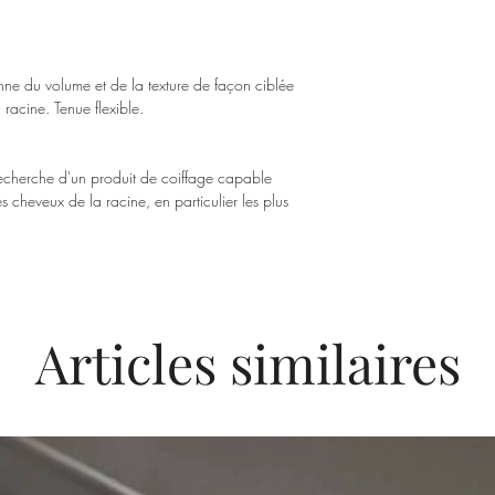
Sur les mi-longueurs et
compléter avec Le sérum
cheveux.
ne du volume et de la texture de façon ciblée
Astuce de pro :
Fini de
 racine. Tenue flexible.
avec cette mousse volumi
mouvement et tenue en u
Appliquez sur les cheve
 recherche d'un produit de coiffage capable
s cheveux de la racine, en particulier les plus
Articles similaires