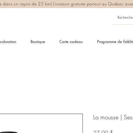
ite dans un rayon de 25 km| Livraison gratuite partout au Québec av
coloration
Boutique
Carte cadeau
Programme de fidélit
La mousse | Ses
Prix
27,00 $