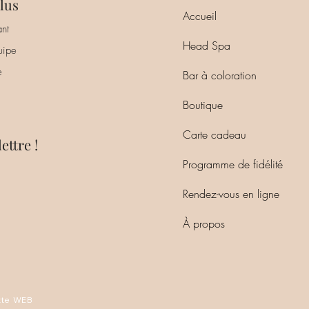
lus
Accueil
nt
Head Spa
uipe
e
Bar à coloration
Boutique
Carte cadeau
ettre !
Programme de fidélité
Rendez-vous en ligne
À propos
tte WEB