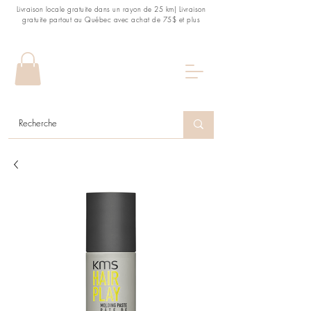
Livraison locale gratuite dans un rayon de 25 km| Livraison
gratuite partout au Québec avec achat de 75$ et plus