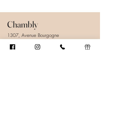
Chambly
1307, Avenue Bourgogne
Chambly (Québec) J3L 1X9
450 447-9247
info@ssenscoiffure.com
Prendre rendez-vous
Heures d'ouverture
Lundi au vendredi: 9h00 à 21h00
Samedi: 8h00 à 16h00
Dimanche: Fermé.