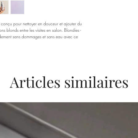
s conçu pour nettoyer en douceur et ajouter du
ns blonds entre les visites en salon. Blondies -
idement sans dommages et sans eau avec ce
Articles similaires