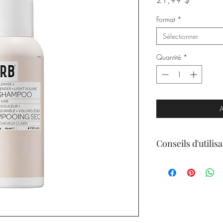
Format
*
Sélectionner
Quantité
*
A
Conseils d'utilisa
Bien agiter et vaporis
le cuir chevelu, brosser 