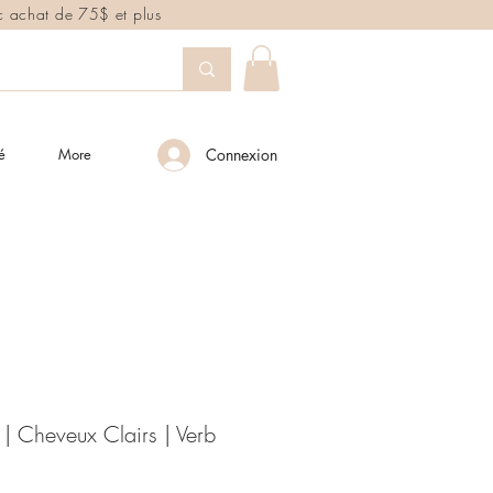
ec achat de 75$ et plus
é
More
Connexion
 Cheveux Clairs | Verb