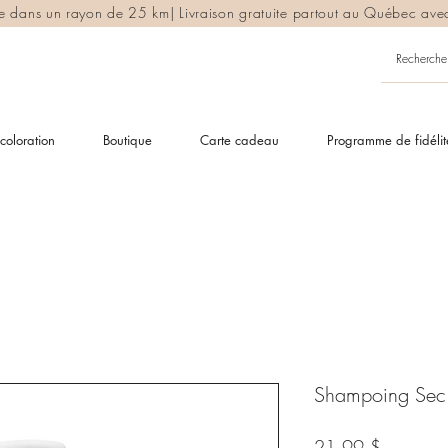
ite dans un rayon de 25 km| Livraison gratuite partout au Québec av
coloration
Boutique
Carte cadeau
Programme de fidélit
Shampoing Sec |
Prix
21,99 $