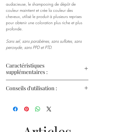
audacieuse, le shampooing de dépôt de
couleur maintient et crée la couleur des
cheveux, utilisé le produit à plusieurs reprises
pour obtenir une coloration plus riche et plus
profonde.
Sans sel, sans parabènes, sans sulfates, sans
peroxyde, sans PPD et PTD.
Caractéristiques
supplémentaires :
Élimine la décoloration et garde la couleur
Conseils d'utilisation :
intense, lumineuse, brillante et tonique;
Excellente pour fournir des couleurs de mode
Appliquer sur cheveux mouillés;
temporaires au niveau naturel 7 et des
Faire mousser de 2 à 3 minutes;
cheveux pré-éclaircis;
Rincer;
Utilisez comme un toner intense pour éliminer
Répétez pour aider à atteindre l'intensité de
les tons indésirables;
la couleur.
Articles
Laisse les cheveux dans un état incroyable