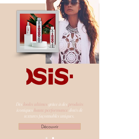
Des
looks ultimes
grâce à des
produits
iconiques
haute performance
dotés de
textures façonnables uniques.
Découvrir