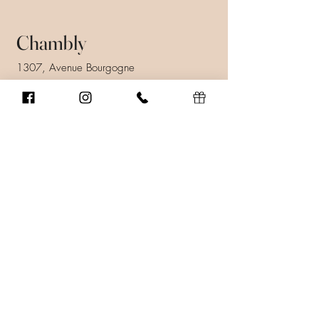
Chambly
1307, Avenue Bourgogne
Chambly (Québec) J3L 1X9
450 447-9247
info@ssenscoiffure.com
Prendre rendez-vous
Heures d'ouverture
Lundi au vendredi: 9h00 à 21h00
Samedi: 8h00 à 16h00
Dimanche: Fermé.
En savoir plus