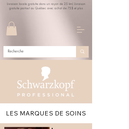
Livraison locale gratuite dans un rayon de 25 km| Livraison
gratuite partout au Québec avec achat de 75$ et plus
LES MARQUES DE SOINS