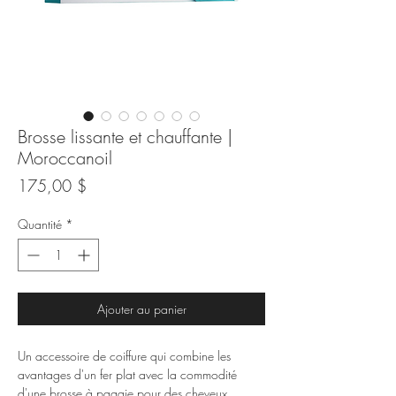
Brosse lissante et chauffante |
Moroccanoil
Prix
175,00 $
Quantité
*
Ajouter au panier
Un accessoire de coiffure qui combine les
avantages d'un fer plat avec la commodité
d'une brosse à pagaie pour des cheveux