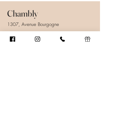
Chambly
1307, Avenue Bourgogne
Chambly (Québec) J3L 1X9
450 447-9247
info@ssenscoiffure.com
Prendre rendez-vous
Heures d'ouverture
Lundi au vendredi: 9h00 à 21h00
Samedi: 8h00 à 16h00
Dimanche: Fermé.
En savoir plus