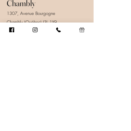
Chambly
1307, Avenue Bourgogne
Chambly (Québec) J3L 1X9
450 447-9247
info@ssenscoiffure.com
Prendre rendez-vous
Heures d'ouverture
Lundi au vendredi: 9h00 à 21h00
Samedi: 8h00 à 16h00
Dimanche: Fermé.
En savoir plus
Donnez au suivant