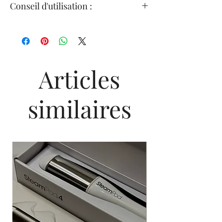
Conseil d'utilisation :
intense
* En utilisant le shampooing, le revitalisant et
Utiliser comme système complet de soins
l'huile Argan-6 All Soft par rapport à un
avec le shampoing All Soft.
shampooing non démêlant.
En prenant soin de porter des gants
Prix:
Lauréat 2015 du prix Glammy de
appropriés, appliquer après le shampooing
Glamour, catégorie meilleur revitalisant. Lauréat
sur les cheveux mouillés. Laisser agir de 3 à
Articles
2015 du prix du choix des lecteurs d'Allure,
5 minutes.
catégorie meilleur revitalisant.
Rincer soigneusement.
Lauréat 2014 du prix Choix de la rédaction
En cas de contact avec les yeux, les rincer
similaires
de Temptalia, catégorie meilleur revitalisant.
immédiatement.