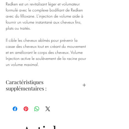
Redken est un revitalisant léger et volumateur
formulé avec le complexe bodifiant de Redken
avec du filloxane. L'injection de volume aide à
fournir un volume instantané aux cheveux fins,
plats ou traités.
Il cible les cheveux abîmés pour prévenir la
casse des cheveux tout en créant du mouvement
et en améliorant le corps des cheveux. Volume
Injection active le soulèvement de la racine pour
un volume maximal.
Caractéristiques
supplémentaires :
Fournit du volume à la racine et ajoute du
corps aux cheveux;
Crée un fini poli sur les cheveux;
Contient le complexe bodifiant de Redken,
un mélange stimulant le volume de filloxane,